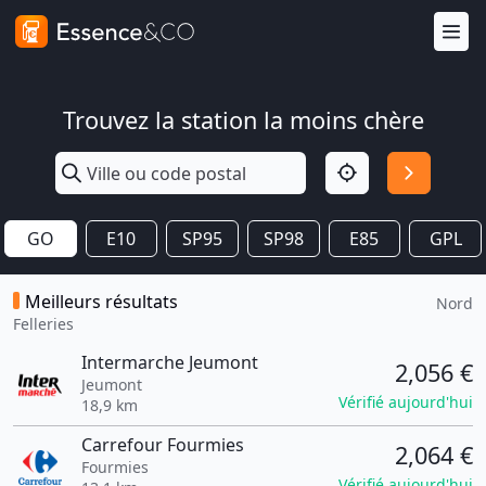
Trouvez la station la moins chère
GO
E10
SP95
SP98
E85
GPL
Meilleurs résultats
Nord
Felleries
Intermarche Jeumont
2,056 €
Jeumont
Vérifié aujourd'hui
18,9 km
Carrefour Fourmies
2,064 €
Fourmies
Vérifié aujourd'hui