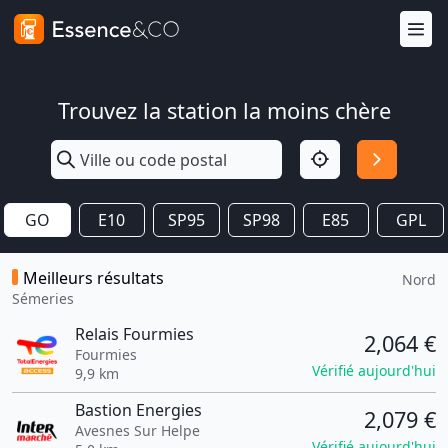
Trouvez la station la moins chère
GO
E10
SP95
SP98
E85
GPL
Meilleurs résultats
Nord
Sémeries
Relais Fourmies
2,064 €
Fourmies
Vérifié aujourd'hui
9,9 km
Bastion Energies
2,079 €
Avesnes Sur Helpe
Vérifié aujourd'hui