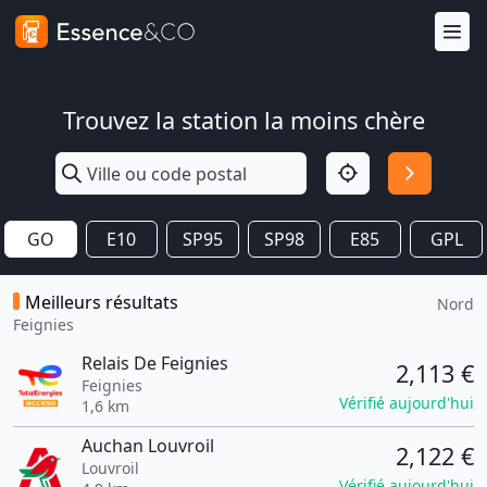
Trouvez la station la moins chère
GO
E10
SP95
SP98
E85
GPL
Meilleurs résultats
Nord
Feignies
Relais De Feignies
2,113 €
Feignies
Vérifié aujourd'hui
1,6 km
Auchan Louvroil
2,122 €
Louvroil
Vérifié aujourd'hui