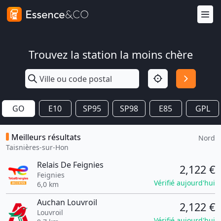
Trouvez la station la moins chère
GO
E10
SP95
SP98
E85
GPL
Meilleurs résultats
Nord
Taisnières-sur-Hon
Relais De Feignies
2,122 €
Feignies
Vérifié aujourd'hui
6,0 km
Auchan Louvroil
2,122 €
Louvroil
Vérifié aujourd'hui