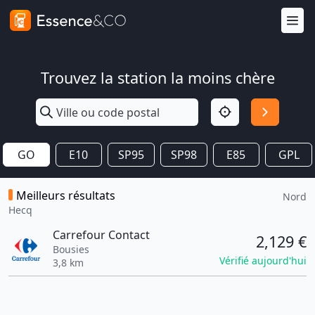
Trouvez la station la moins chère
GO
E10
SP95
SP98
E85
GPL
Meilleurs résultats
Nord
Hecq
Carrefour Contact
2,129 €
Bousies
Vérifié aujourd'hui
3,8 km