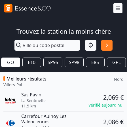
Trouvez la station la moins chère
GO
E10
SP95
SP98
E85
GPL
Meilleurs résultats
Nord
Villers-Pol
Sas Pavin
2,069 €
La Sentinelle
Vérifié aujourd'hui
11,5 km
Carrefour Aulnoy Lez
2,086 €
Valenciennes