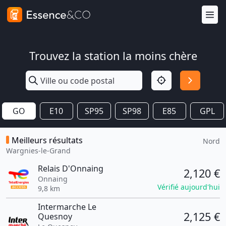
Trouvez la station la moins chère
GO
E10
SP95
SP98
E85
GPL
Meilleurs résultats
Nord
Wargnies-le-Grand
Relais D'Onnaing
2,120 €
Onnaing
Vérifié aujourd'hui
9,8 km
Intermarche Le
2,125 €
Quesnoy