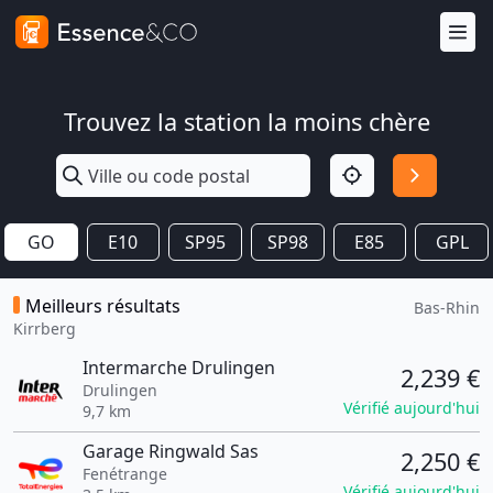
Trouvez la station la moins chère
GO
E10
SP95
SP98
E85
GPL
Meilleurs résultats
Bas-Rhin
Kirrberg
Intermarche Drulingen
2,239 €
Drulingen
Vérifié aujourd'hui
9,7 km
Garage Ringwald Sas
2,250 €
Fenétrange
Vérifié aujourd'hui