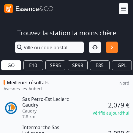
Trouvez la station la moins chère
GO
E10
SP95
SP98
E85
GPL
Meilleurs résultats
Nord
Avesnes-les-Aubert
Sas Petro-Est Leclerc
2,079 €
Caudry
Caudry
Vérifié aujourd'hui
7,8 km
Intermarche Sas