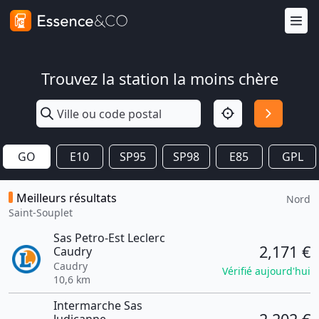
Trouvez la station la moins chère
GO
E10
SP95
SP98
E85
GPL
Meilleurs résultats
Nord
Saint-Souplet
Sas Petro-Est Leclerc
2,171 €
Caudry
Caudry
Vérifié aujourd'hui
10,6 km
Intermarche Sas