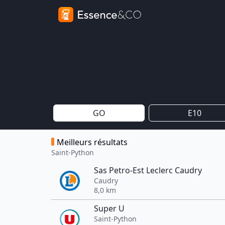
GO
E10
Meilleurs résultats
Saint-Python
Sas Petro-Est Leclerc Caudry
Caudry
8,0 km
Super U
Saint-Python