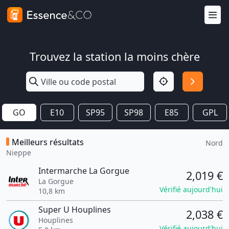
Trouvez la station la moins chère
GO
E10
SP95
SP98
E85
GPL
Meilleurs résultats
Nord
Nieppe
Intermarche La Gorgue
2,019 €
La Gorgue
Vérifié aujourd'hui
10,8 km
Super U Houplines
2,038 €
Houplines
Vérifié aujourd'hui