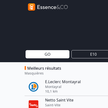
GO
E10
Meilleurs résultats
Masquières
E.Leclerc Montayral
Montayral
10,1 km
Netto Saint Vite
Saint-Vite