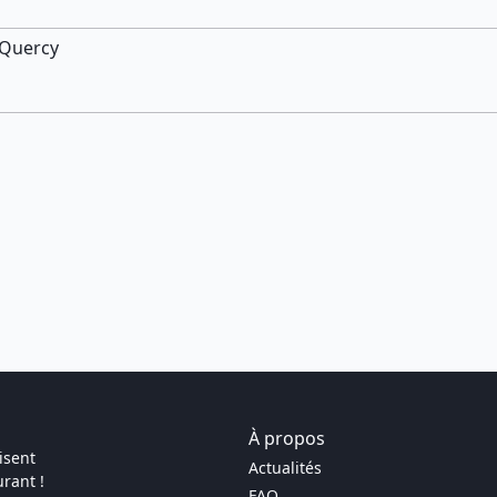
 Quercy
À propos
isent
Actualités
rant !
FAQ