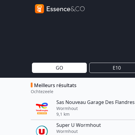
GO
E10
Meilleurs résultats
Ochtezeele
Sas Nouveau Garage Des Flandres
Wormhout
9,1 km
Super U Wormhout
Wormhout