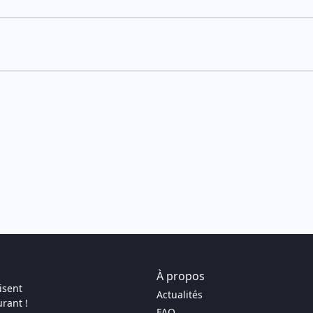
À propos
isent
Actualités
rant !
FAQ