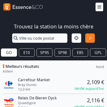
Trouvez la station la moins chère
GO
E10
SP95
SP98
E85
GPL
Meilleurs résultats
Nord
Killem
Carrefour Market
2,109 €
Bray-Dunes
Vérifié aujourd'hui
12,0 km
Relais De Bieren Dyck
2,116 €
Quaedypre
Vérifié aujourd'hui