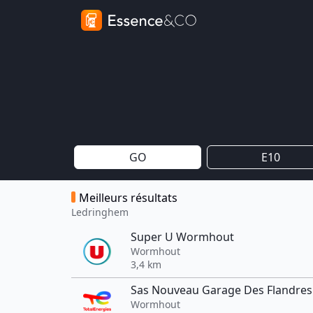
GO
E10
Meilleurs résultats
Ledringhem
Super U Wormhout
Wormhout
3,4 km
Sas Nouveau Garage Des Flandres
Wormhout