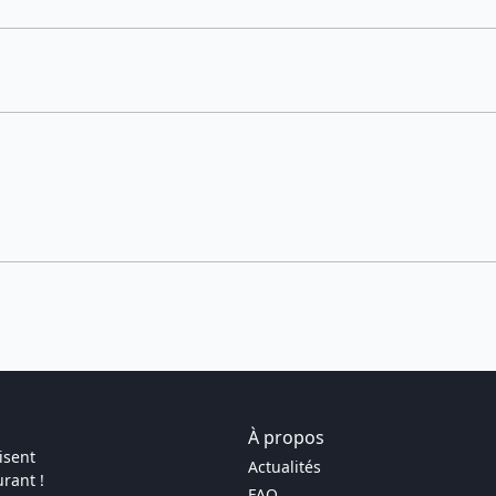
À propos
isent
Actualités
rant !
FAQ