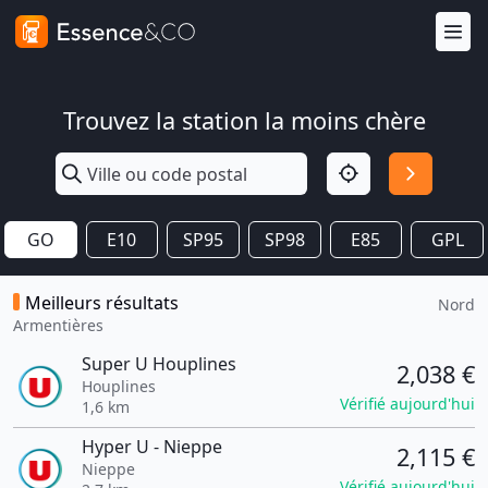
Trouvez la station la moins chère
GO
E10
SP95
SP98
E85
GPL
Meilleurs résultats
Nord
Armentières
Super U Houplines
2,038 €
Houplines
Vérifié aujourd'hui
1,6 km
Hyper U - Nieppe
2,115 €
Nieppe
Vérifié aujourd'hui