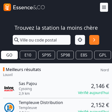
Trouvez la station la moins chère
GO
E10
SP95
SP98
E85
GPL
Meilleurs résultats
Nord
Louvil
Sas Pajou
2,146 €
Cysoing
Vérifié aujourd'hui
2,9 km
Templeuve Distribution
2,152 €
Templeuve
Vérifié aujourd'hui