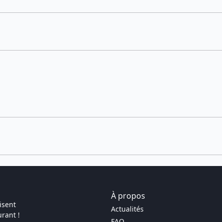
À propos
isent
Actualités
rant !
FAQ