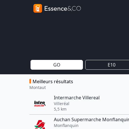
GO
E10
Meilleurs résultats
Montaut
Intermarche Villereal
Villeréal
5,5 km
Auchan Supermarche Monflanqui
Monflanquin