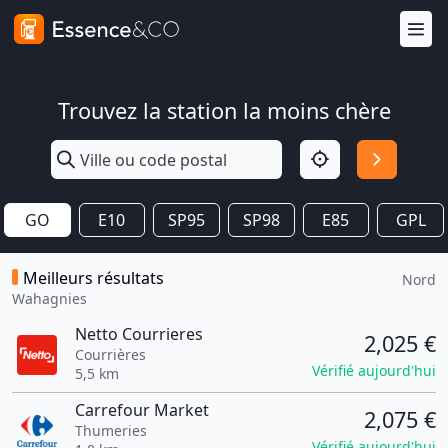
Trouvez la station la moins chère
GO
E10
SP95
SP98
E85
GPL
Meilleurs résultats
Nord
Wahagnies
Netto Courrieres
2,025 €
Courrières
Vérifié aujourd'hui
5,5 km
Carrefour Market
2,075 €
Thumeries
Vérifié aujourd'hui