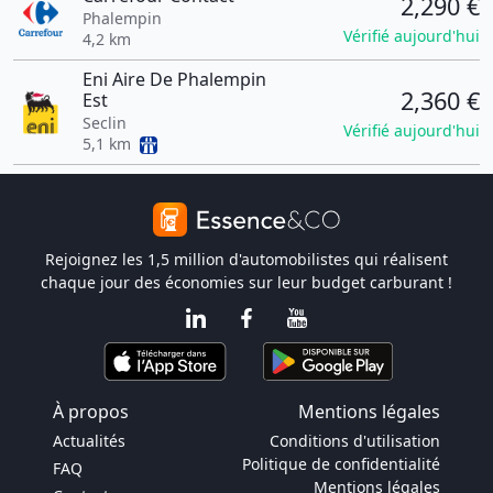
2,290 €
Phalempin
Vérifié aujourd'hui
4,2 km
Eni Aire De Phalempin
2,360 €
Est
Seclin
Vérifié aujourd'hui
5,1 km
Rejoignez les 1,5 million d'automobilistes qui réalisent
chaque jour des économies sur leur budget carburant !
À propos
Mentions légales
Actualités
Conditions d'utilisation
Politique de confidentialité
FAQ
Mentions légales