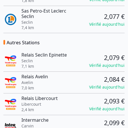
1,8 km
Sas Petro-Est Leclerc
2,077 €
Seclin
Seclin
Vérifié aujourd'hui
7,4 km
Autres Stations
Relais Seclin Epinette
2,079 €
Seclin
Vérifié aujourd'hui
7,1 km
Relais Avelin
2,084 €
Avelin
Vérifié aujourd'hui
7,0 km
Relais Libercourt
2,093 €
Libercourt
Vérifié aujourd'hui
2,4 km
Intermarche
2,099 €
Carvin