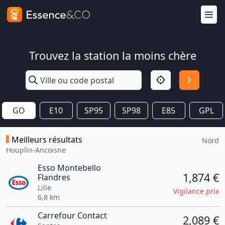
Trouvez la station la moins chère
GO
E10
SP95
SP98
E85
GPL
Meilleurs résultats
Nord
Houplin-Ancoisne
Esso Montebello
1,874 €
Flandres
Lille
Vigilance prix
6,8 km
Carrefour Contact
2,089 €