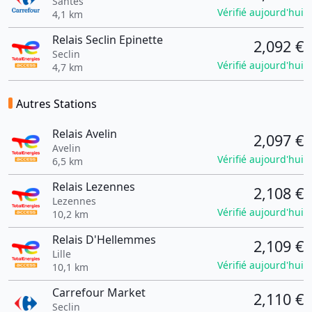
Santes
Vérifié aujourd'hui
4,1 km
Relais Seclin Epinette
2,092 €
Seclin
Vérifié aujourd'hui
4,7 km
Autres Stations
Relais Avelin
2,097 €
Avelin
Vérifié aujourd'hui
6,5 km
Relais Lezennes
2,108 €
Lezennes
Vérifié aujourd'hui
10,2 km
Relais D'Hellemmes
2,109 €
Lille
Vérifié aujourd'hui
10,1 km
Carrefour Market
2,110 €
Seclin