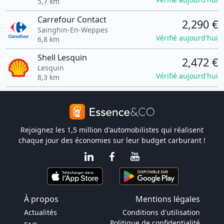
5,7 km
Carrefour Contact
2,290 €
Sainghin-En-Weppes
Vérifié aujourd'hui
6,8 km
Shell Lesquin
2,472 €
Lesquin
Vérifié aujourd'hui
8,3 km
Rejoignez les 1,5 million d'automobilistes qui réalisent
chaque jour des économies sur leur budget carburant !
À propos
Mentions légales
Actualités
Conditions d'utilisation
Politique de confidentialité