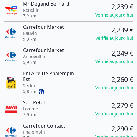
Mr Degand Bernard
2,239 €
Ronchin
Vérifié aujourd'hui
7,2 km
Carrefour Market
2,239 €
Bauvin
Vérifié aujourd'hui
9,3 km
Carrefour Market
2,249 €
Annoeullin
Vérifié aujourd'hui
5,9 km
Eni Aire De Phalempin
2,260 €
Est
Seclin
Vérifié aujourd'hui
5,8 km
Sarl Petaf
2,279 €
Lomme
Vérifié aujourd'hui
7,9 km
Carrefour Contact
2,290 €
Phalempin
Vérifié aujourd'hui