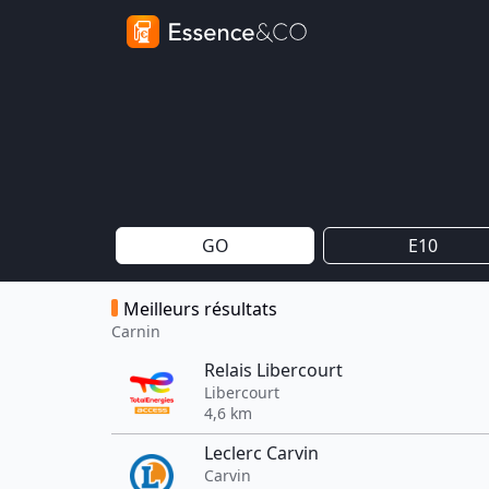
GO
E10
Meilleurs résultats
Carnin
Relais Libercourt
Libercourt
4,6 km
Leclerc Carvin
Carvin