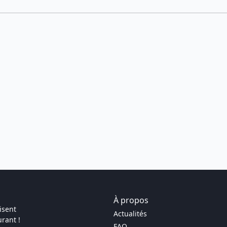
À propos
isent
Actualités
rant !
FAQ