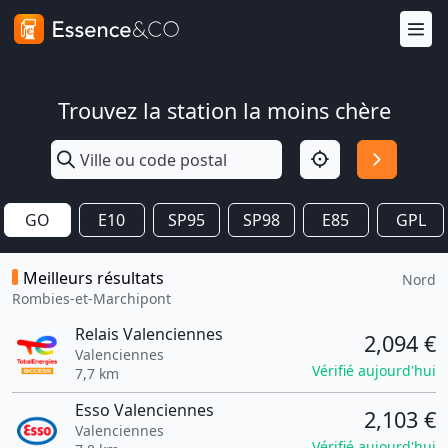
Trouvez la station la moins chère
GO
E10
SP95
SP98
E85
GPL
Meilleurs résultats
Nord
Rombies-et-Marchipont
Relais Valenciennes
2,094 €
Valenciennes
Vérifié aujourd'hui
7,7 km
Esso Valenciennes
2,103 €
Valenciennes
Vérifié aujourd'hui