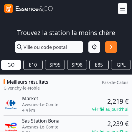
Trouvez la station la moins chère
GO
E10
SP95
SP98
E85
GPL
Meilleurs résultats
Pas-de-Calais
Givenchy-le-Noble
Market
2,219 €
Avesnes-Le-Comte
Vérifié aujourd'hui
4,4 km
Sas Station Bona
2,239 €
Avesnes-Le-Comte
Vérifié aujourd'hui