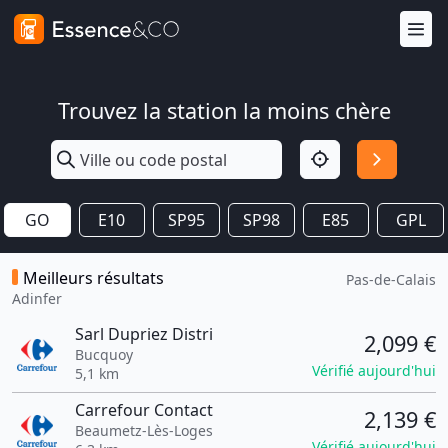
Trouvez la station la moins chère
GO
E10
SP95
SP98
E85
GPL
Meilleurs résultats
Pas-de-Calais
Adinfer
Sarl Dupriez Distri
2,099 €
Bucquoy
Vérifié aujourd'hui
5,1 km
Carrefour Contact
2,139 €
Beaumetz-Lès-Loges
Vérifié aujourd'hui