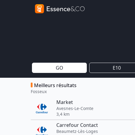
GO
E10
Meilleurs résultats
Fosseux
Market
Avesnes-Le-Comte
3,4 km
Carrefour Contact
Beaumetz-Lès-Loges