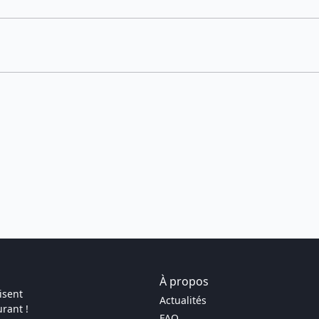
À propos
isent
Actualités
rant !
FAQ