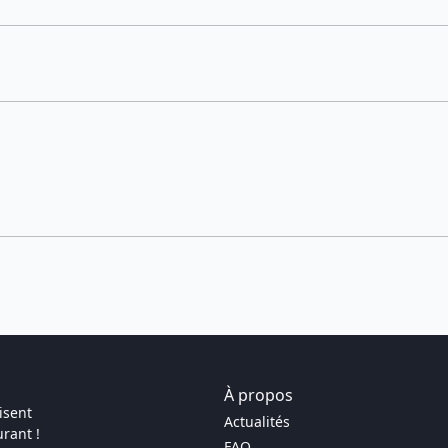
À propos
isent
Actualités
rant !
FAQ