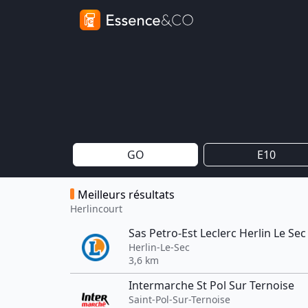
GO
E10
Meilleurs résultats
Herlincourt
Sas Petro-Est Leclerc Herlin Le Sec
Herlin-Le-Sec
3,6 km
Intermarche St Pol Sur Ternoise
Saint-Pol-Sur-Ternoise