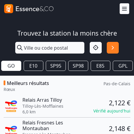
Trouvez la station la moins chère
GO
E10
SP95
SP98
E85
GPL
Meilleurs résultats
Pas-de-Calais
Rœux
Relais Arras Tilloy
2,122 €
Tilloy-Lès-Mofflaines
Vérifié aujourd'hui
6,0 km
Relais Fresnes Les
2,148 €
Montauban