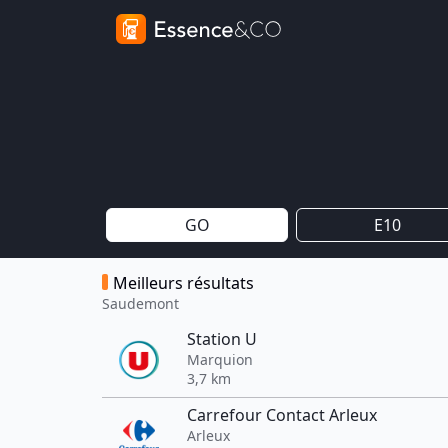
GO
E10
Meilleurs résultats
Saudemont
Station U
Marquion
3,7 km
Carrefour Contact Arleux
Arleux