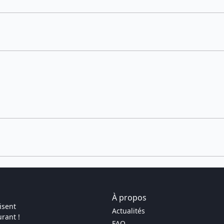
À propos
isent
Actualités
rant !
FAQ