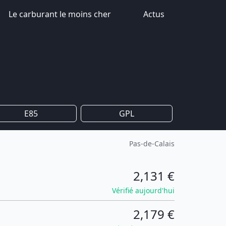
Le carburant le moins cher
Actus
E85
GPL
Pas-de-Calais
2,131 €
Vérifié aujourd'hui
2,179 €