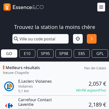
Trouvez la station la moins chère
GO
E10
SP95
SP98
E85
GPL
Meilleurs résultats
Pas-de-Calais
Neuve-Chapelle
E.Leclerc Violaines
2,057 €
Violaines
Vérifié aujourd'hui
5,1 km
Carrefour Contact
2,189 €
Laventie