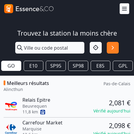
Trouvez la station la moins chère
GO
E10
SP95
SP98
E85
GPL
Meilleurs résultats
Pas-de-Calais
Alincthun
Relais Epitre
2,081 €
Beuvrequen
Vérifié aujourd'hui
11,8 km
Carrefour Market
2,098 €
Marquise
Vérifié aujourd'hui