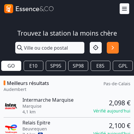
Trouvez la station la moins chère
GO
E10
SP95
SP98
E85
GPL
Meilleurs résultats
Pas-de-Calais
Audembert
Intermarche Marquise
2,098 €
Marquise
Vérifié aujourd'hui
4,1 km
Relais Epitre
2,100 €
Beuvrequen
Vérifié aujourd'hui