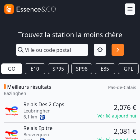
Trouvez la station la moins chère
GO
E10
SP95
SP98
E85
GPL
Meilleurs résultats
Pas-de-Calais
Bazinghen
Relais Des 2 Caps
2,076 €
Leubringhen
Vérifié aujourd'hui
6,1 km
Relais Epitre
2,081 €
Beuvrequen
Vérifié aujourd'hui