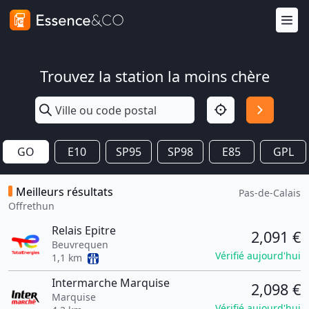
Trouvez la station la moins chère
GO
E10
SP95
SP98
E85
GPL
Meilleurs résultats
Pas-de-Calais
Offrethun
Relais Epitre
2,091 €
Beuvrequen
Vérifié aujourd'hui
1,1 km
Intermarche Marquise
2,098 €
Marquise
Vérifié aujourd'hui