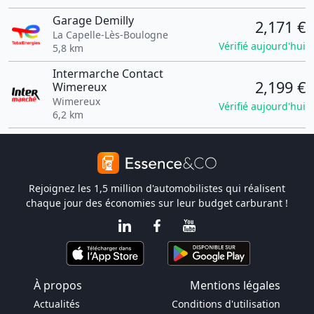
Garage Demilly
2,171 €
La Capelle-Lès-Boulogne
Vérifié aujourd'hui
5,8 km
Intermarche Contact
2,199 €
Wimereux
Wimereux
Vérifié aujourd'hui
6,2 km
Rejoignez les 1,5 million d'automobilistes qui réalisent
chaque jour des économies sur leur budget carburant !
À propos
Mentions légales
Actualités
Conditions d'utilisation