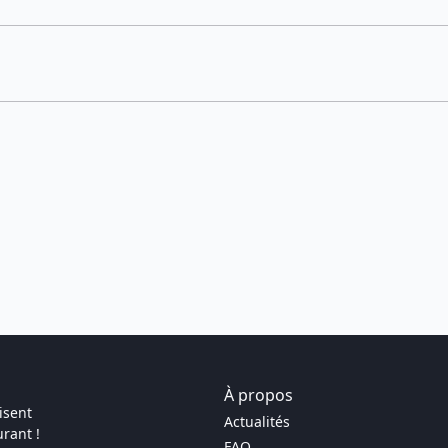
À propos
isent
Actualités
rant !
FAQ