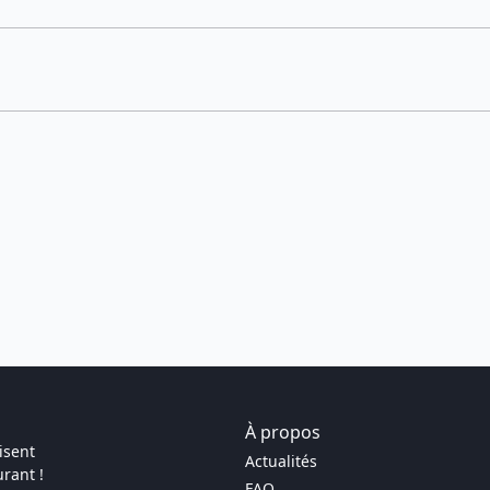
À propos
isent
Actualités
rant !
FAQ