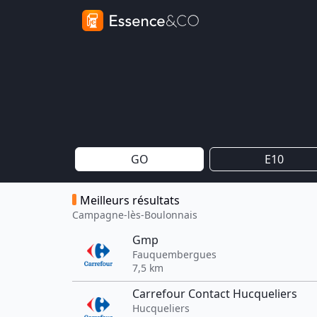
GO
E10
Meilleurs résultats
Campagne-lès-Boulonnais
Gmp
Fauquembergues
7,5 km
Carrefour Contact Hucqueliers
Hucqueliers