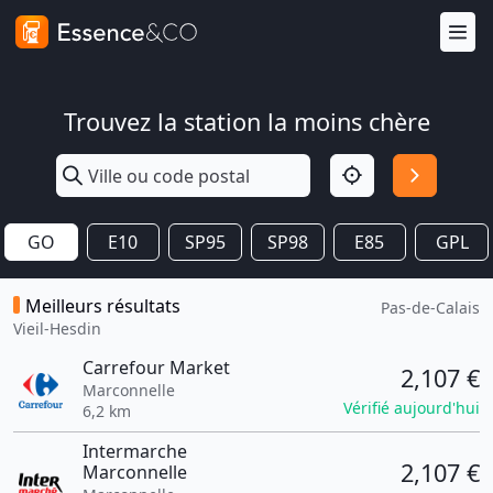
Trouvez la station la moins chère
GO
E10
SP95
SP98
E85
GPL
Meilleurs résultats
Pas-de-Calais
Vieil-Hesdin
Carrefour Market
2,107 €
Marconnelle
Vérifié aujourd'hui
6,2 km
Intermarche
2,107 €
Marconnelle