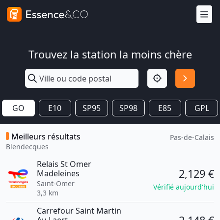
Trouvez la station la moins chère
GO
E10
SP95
SP98
E85
GPL
Meilleurs résultats
Pas-de-Calais
Blendecques
Relais St Omer
2,129 €
Madeleines
Saint-Omer
Vérifié aujourd'hui
3,3 km
Carrefour Saint Martin