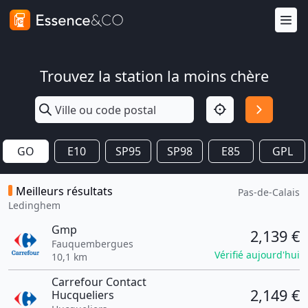
Trouvez la station la moins chère
GO
E10
SP95
SP98
E85
GPL
Meilleurs résultats
Pas-de-Calais
Ledinghem
Gmp
2,139 €
Fauquembergues
Vérifié aujourd'hui
10,1 km
Carrefour Contact
2,149 €
Hucqueliers