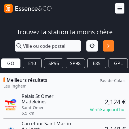
Trouvez la station la moins chère
GO
E10
SP95
SP98
E85
GPL
Meilleurs résultats
Pas-de-Calais
Leulinghem
Relais St Omer
2,124 €
Madeleines
Saint-Omer
Vérifié aujourd'hui
6,5 km
Carrefour Saint Martin