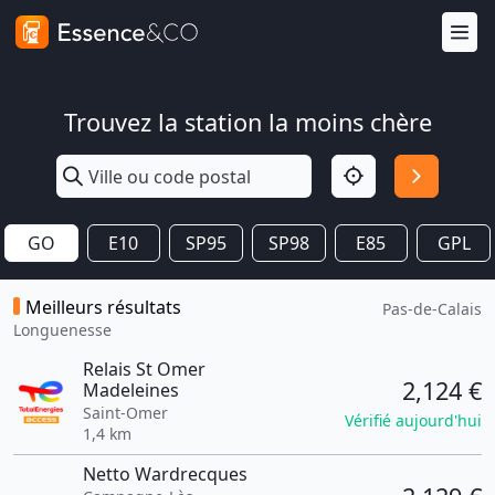
Trouvez la station la moins chère
GO
E10
SP95
SP98
E85
GPL
Meilleurs résultats
Pas-de-Calais
Longuenesse
Relais St Omer
2,124 €
Madeleines
Saint-Omer
Vérifié aujourd'hui
1,4 km
Netto Wardrecques