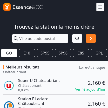
Trouvez la station la moins chère
GO
E10
SP95
SP98
E85
GPL
Meilleurs résultats
Loire-Atlantique
Châteaubriant
Super U Chateaubriant
2,160 €
Châteaubriant
Vérifié aujourd'hui
0,8 km
Station E.Leclerc
2,160 €
Châteaubriant