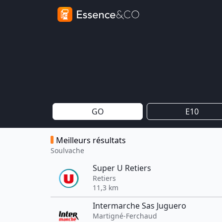
GO
E10
Meilleurs résultats
Soulvache
Super U Retiers
Retiers
11,3 km
Intermarche Sas Juguero
Martigné-Ferchaud