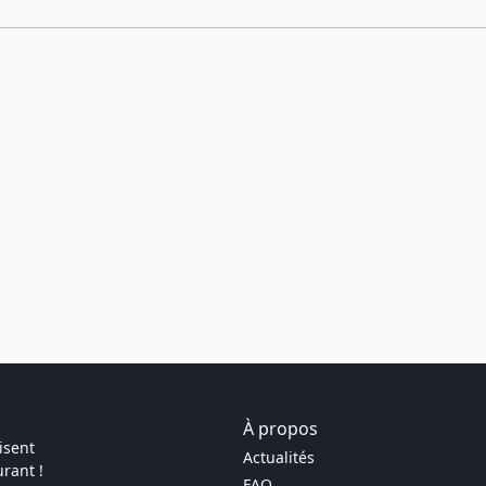
À propos
isent
Actualités
rant !
FAQ