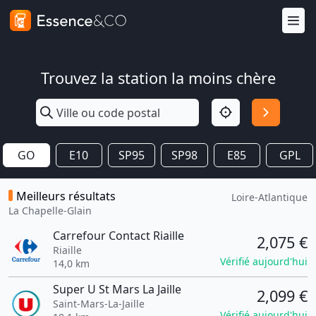
Trouvez la station la moins chère
GO
E10
SP95
SP98
E85
GPL
Meilleurs résultats
Loire-Atlantique
La Chapelle-Glain
Carrefour Contact Riaille
2,075 €
Riaille
Vérifié aujourd'hui
14,0 km
Super U St Mars La Jaille
2,099 €
Saint-Mars-La-Jaille
Vérifié aujourd'hui