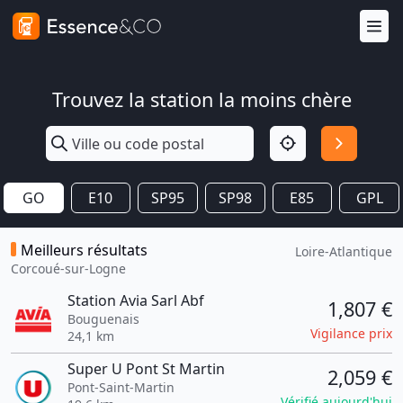
Trouvez la station la moins chère
GO
E10
SP95
SP98
E85
GPL
Meilleurs résultats
Loire-Atlantique
Corcoué-sur-Logne
Station Avia Sarl Abf
1,807 €
Bouguenais
Vigilance prix
24,1 km
Super U Pont St Martin
2,059 €
Pont-Saint-Martin
Vérifié aujourd'hui