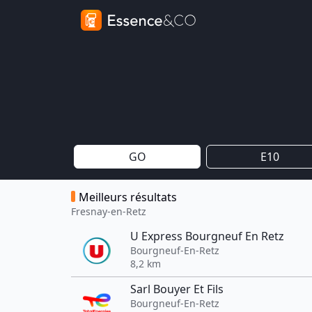
GO
E10
Meilleurs résultats
Fresnay-en-Retz
U Express Bourgneuf En Retz
Bourgneuf-En-Retz
8,2 km
Sarl Bouyer Et Fils
Bourgneuf-En-Retz