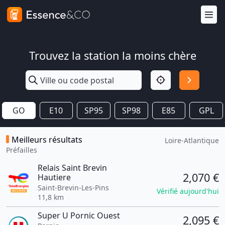
Trouvez la station la moins chère
GO
E10
SP95
SP98
E85
GPL
Meilleurs résultats
Loire-Atlantique
Préfailles
Relais Saint Brevin
2,070 €
Hautiere
Saint-Brevin-Les-Pins
Vérifié aujourd'hui
11,8 km
Super U Pornic Ouest
2,095 €