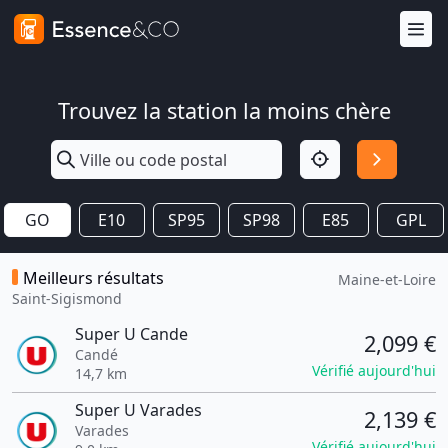
Trouvez la station la moins chère
GO
E10
SP95
SP98
E85
GPL
Meilleurs résultats
Maine-et-Loire
Saint-Sigismond
Super U Cande
2,099 €
Candé
Vérifié aujourd'hui
14,7 km
Super U Varades
2,139 €
Varades
Vérifié aujourd'hui