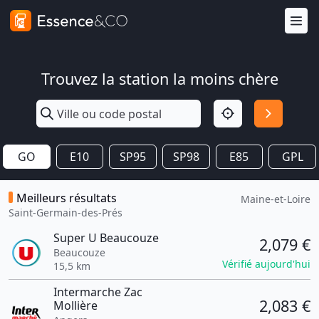
Trouvez la station la moins chère
GO
E10
SP95
SP98
E85
GPL
Meilleurs résultats
Maine-et-Loire
Saint-Germain-des-Prés
Super U Beaucouze
2,079 €
Beaucouze
Vérifié aujourd'hui
15,5 km
Intermarche Zac
2,083 €
Mollière